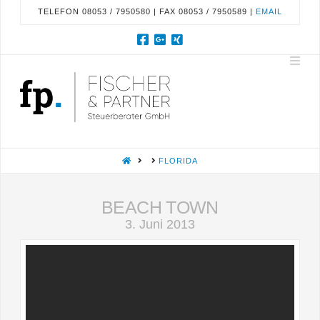
TELEFON 08053 / 7950580 | FAX 08053 / 7950589 |
EMAIL
Nav
HOME
FLORIDA
BEACH TOWN
3. Juni 2013